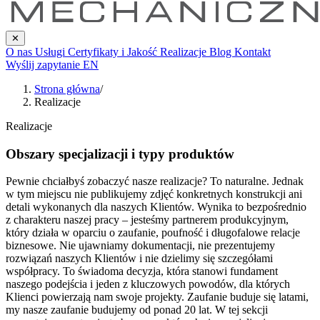
✕
O nas
Usługi
Certyfikaty i Jakość
Realizacje
Blog
Kontakt
Wyślij zapytanie
EN
Strona główna
/
Realizacje
Realizacje
Obszary specjalizacji i typy produktów
Pewnie chciałbyś zobaczyć nasze realizacje? To naturalne. Jednak
w tym miejscu nie publikujemy zdjęć konkretnych konstrukcji ani
detali wykonanych dla naszych Klientów. Wynika to bezpośrednio
z charakteru naszej pracy – jesteśmy partnerem produkcyjnym,
który działa w oparciu o zaufanie, poufność i długofalowe relacje
biznesowe. Nie ujawniamy dokumentacji, nie prezentujemy
rozwiązań naszych Klientów i nie dzielimy się szczegółami
współpracy. To świadoma decyzja, która stanowi fundament
naszego podejścia i jeden z kluczowych powodów, dla których
Klienci powierzają nam swoje projekty. Zaufanie buduje się latami,
my nasze zaufanie budujemy od ponad 20 lat. W tej sekcji