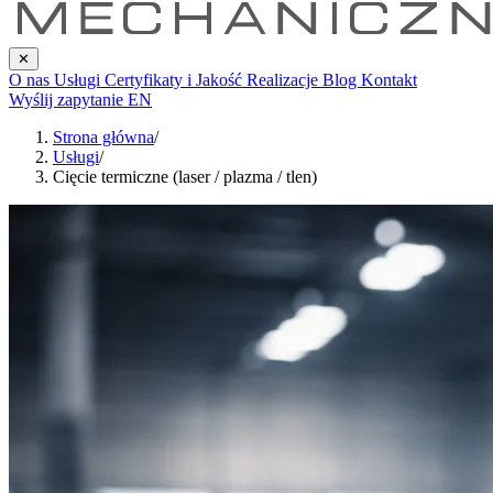
✕
O nas
Usługi
Certyfikaty i Jakość
Realizacje
Blog
Kontakt
Wyślij zapytanie
EN
Strona główna
/
Usługi
/
Cięcie termiczne (laser / plazma / tlen)