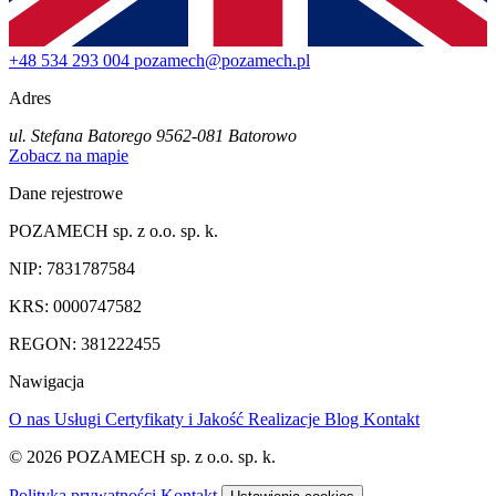
+48 534 293 004
pozamech@pozamech.pl
Adres
ul. Stefana Batorego 95
62-081 Batorowo
Zobacz na mapie
Dane rejestrowe
POZAMECH sp. z o.o. sp. k.
NIP: 7831787584
KRS: 0000747582
REGON: 381222455
Nawigacja
O nas
Usługi
Certyfikaty i Jakość
Realizacje
Blog
Kontakt
© 2026 POZAMECH sp. z o.o. sp. k.
Polityka prywatności
Kontakt