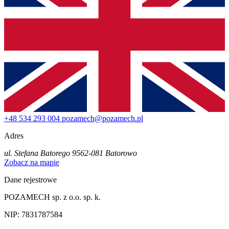
+48 534 293 004
pozamech@pozamech.pl
Adres
ul. Stefana Batorego 95
62-081 Batorowo
Zobacz na mapie
Dane rejestrowe
POZAMECH sp. z o.o. sp. k.
NIP: 7831787584