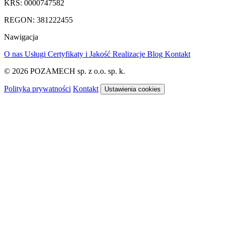
KRS: 0000747582
REGON: 381222455
Nawigacja
O nas
Usługi
Certyfikaty i Jakość
Realizacje
Blog
Kontakt
© 2026 POZAMECH sp. z o.o. sp. k.
Polityka prywatności
Kontakt
Ustawienia cookies