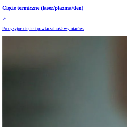
Cięcie termiczne (laser/plazma/tlen)
↗
Precyzyjne cięcie i powtarzalność wymiarów.