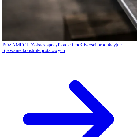
POZAMECH
Zobacz specyfikacje i możliwości produkcyjne
Spawanie konstrukcji stalowych