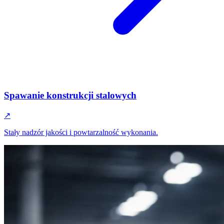
Spawanie konstrukcji stalowych
↗
Stały nadzór jakości i powtarzalność wykonania.