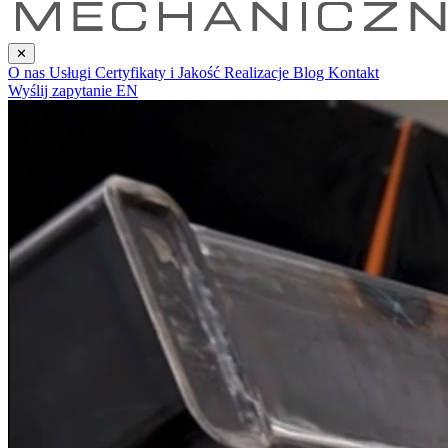
✕
O nas
Usługi
Certyfikaty i Jakość
Realizacje
Blog
Kontakt
Wyślij zapytanie
EN