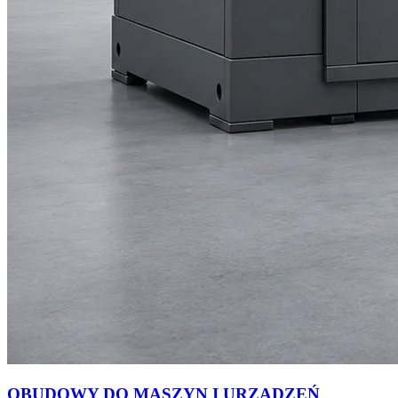
OBUDOWY DO MASZYN I URZĄDZEŃ